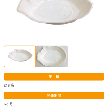
業 種
飲食店
開発期間
6ヶ月