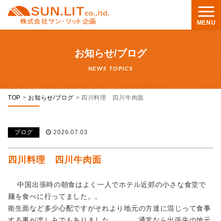
MENU
お知らせ/ブログ
NEWS TOPICS
TOP
>
お知らせ/ブログ
>
四川料理 四川牛肉面
ブログ
2026.07.03
四川料理 四川牛肉面
中国出張時の朝食はよく一人でホテル近郊の小さな食堂で
麺を食べに行ってました。。
衛生面など多少心配ですがそれより地元の方達に混じって食事
する事が楽しみでもありました。。。 通常なら出張先の地元