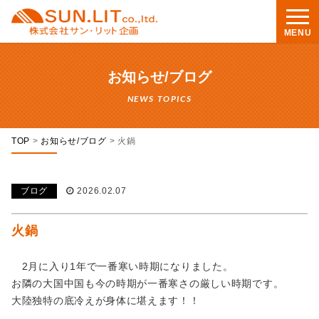
MENU
お知らせ/ブログ
NEWS TOPICS
TOP
>
お知らせ/ブログ
>
火鍋
ブログ
2026.02.07
火鍋
2月に入り1年で一番寒い時期になりました。
お隣の大国中国も今の時期が一番寒さの厳しい時期です。
大陸独特の底冷えが身体に堪えます！！