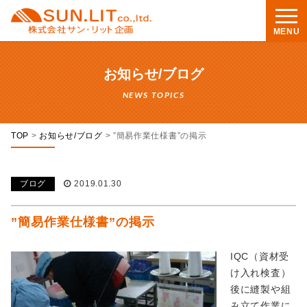
MENU
お知らせ/ブログ
NEWS TOPICS
TOP
>
お知らせ/ブログ
>
”簡易作業仕様書”の掲示
ブログ
2019.01.30
”簡易作業仕様書”の掲示
IQC（資材受
け入れ検査）
後に縫製や組
み立て作業に